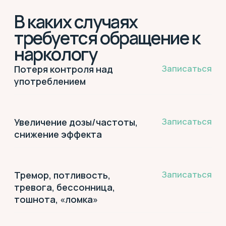
3 300₽
Консультация врача-
нарколога (семейная)
3 500₽
Детоксикационная
капельница
17 800₽
Кодирование от алкогольной
зависимости
750₽
Получение рецепта для
повторных пациентов
нарколога
8 300₽
Медикаментозное
кодирование методом
«ТОРПЕДО»