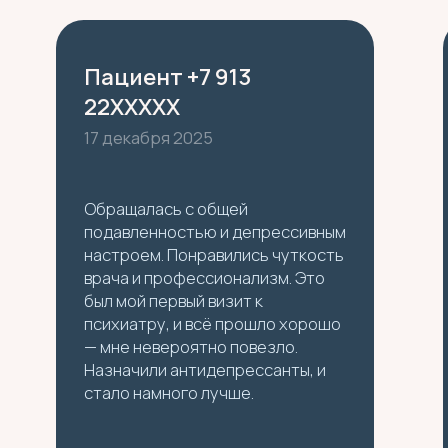
Ольга Юрьевна рас
себе в общении, бы
доброжелательной
Информацию доно
простыми словами.
начался вовремя и
40 минут. Уделённ
было достаточно, 
вопросов не остал
специалист никуда
торопилась, не отв
Она рекомендовал
посещение; я план
через два месяца. 
необходимости по
Ольгу Юрьевну дру
Неожиданные симптомы депрессии
Симптомы алкогольной 