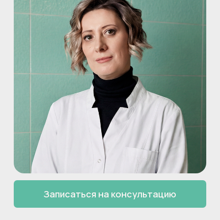
+ 7 (3843)
76-01-62
Записаться на консультацию
Сертификаты врача
Прием ведет
Балакина Ольга Юрьевна
Психотерапевт, психиатр, нарколог со стажем 22 года
О специалисте:
Интернатура по специальности
«Психиатрия-наркология» (2005,
ГИДУВ)
Профессиональная переподготовка по
специальности «Психотерапия» (2006,
ГИДУВ)