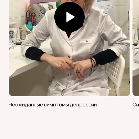
Записаться
Провалы в памяти, потеря
времени, опасное поведение
Записаться
Проблемы на работе/учёбе/
в семье из‑за употребления
Записаться
Употребление несмотря на
ухудшение здоровья
Записаться
Тяга, навязчивые мысли об
употреблении
Стоимость услуг
нарколога
2 900₽
Консультация врача-
нарколога (индивидуальная)