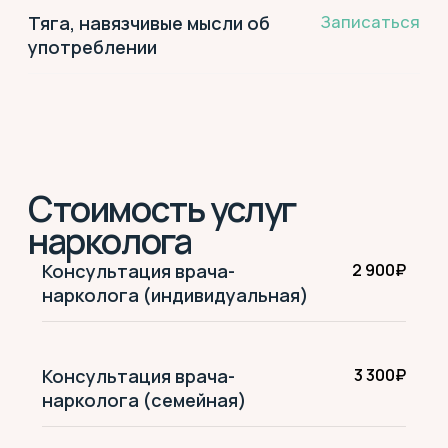
Частые вопросы к
наркологу
Как понять, что у меня
зависимость, а не «просто
иногда»?
Мне нужна «капельница» — она
реально помогает?
Как безопасно выйти из запоя/
снять ломку дома?