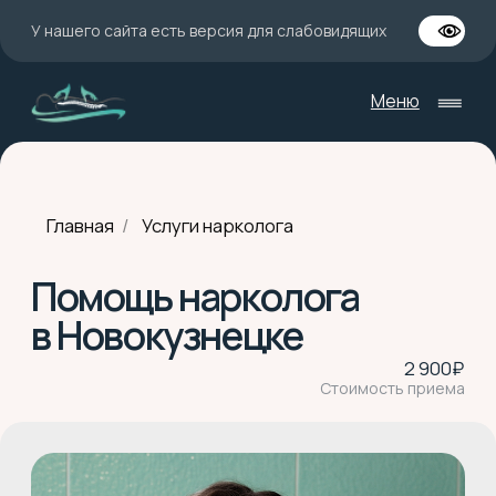
У нашего сайта есть версия для слабовидящих
Меню
Главная
/
Услуги нарколога
Помощь нарколога
в Новокузнецке
2 900₽
Стоимость приема