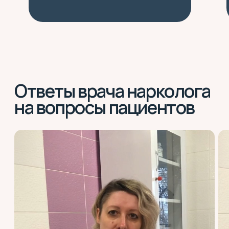
В каких случаях
требуется обращение к
наркологу
Записаться
Потеря контроля над
употреблением
Записаться
Увеличение дозы/частоты,
снижение эффекта
Записаться
Тремор, потливость,
тревога, бессонница,
тошнота, «ломка»
Записаться
Запои или регулярное
употребление «по
выходным»